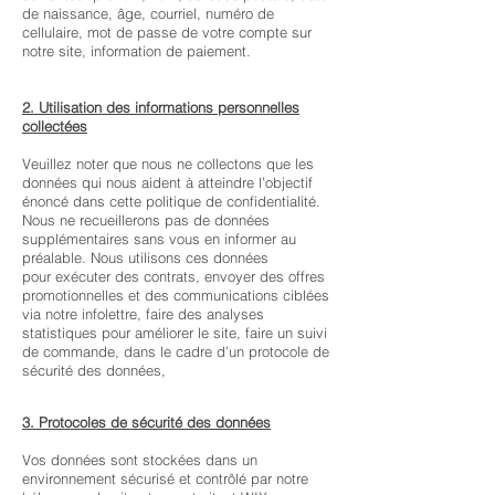
de naissance, âge, c
ourriel, n
uméro de
cellulaire, m
ot de passe de votre compte sur
notre site, i
nformation de paiement.
2. Utilisation des informations personnelles
collectées
Veuillez noter que nous ne collectons que les
données qui nous aident à
atteindre l’objectif
énoncé dans cette politique de confidentialité.
Nous ne recueillerons pas de données
supplémentaires sans vous en informer au
préalable. Nous utilisons ces données
pour
exécuter des contrats, e
nvoyer des offres
promotionnelles et des communications ciblées
via
notre infolettre, f
aire des analyses
statistiques pour améliorer le site, f
aire un suivi
de commande, d
ans le cadre d’un protocole de
sécurité des données,
3. Protocoles de sécurité des données
Vos données sont stockées dans un
environnement sécurisé et contrôlé par notre