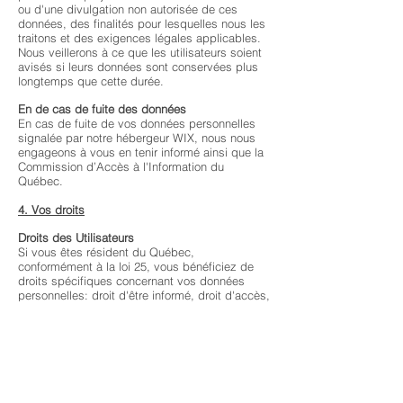
ou d'une divulgation non autorisée de ces
données, des finalités pour lesquelles nous les
traitons et des exigences légales applicables.
Nous veillerons à ce que les utilisateurs soient
avisés si leurs données sont conservées plus
longtemps que cette durée.
En de cas de fuite des données
En cas de fuite de vos données personnelles
signalée par notre hébergeur WIX, nous nous
engageons à vous en tenir informé ainsi que la
Commission d’Accès à l'Information du
Québec.
4. Vos droits
Droits des Utilisateurs
Si vous êtes résident du Québec,
conformément à la loi 25, vous bénéficiez de
droits spécifiques concernant vos données
personnelles: droit d'être informé, droit d'accès,
droit à la rectification, droit à la portabilité des
données. Vous avez le droit de vous opposer à
l'utilisation de vos données et de les retirer.
Pour exercer ces droits, contactez notre
responsable de la protection des données
personnelles Mme Deschamps Elisabeth à
crazylilybijoux@hotmail.com.