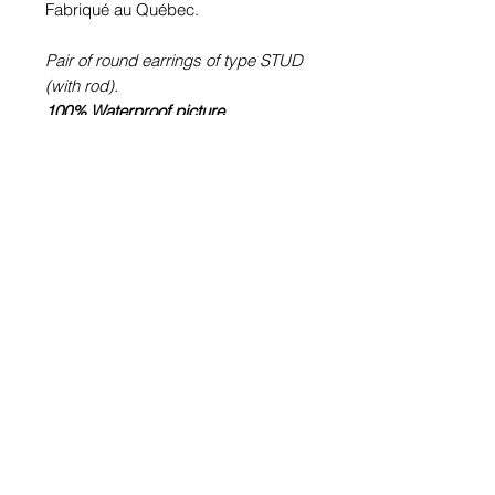
Fabriqué au Québec.
Pair of round earrings of type STUD
(with rod).
100% Waterproof picture
.
Pewter or stainless steel depending
on the size (diameter Ø) of the
chosen image.
Stainless steel rod.
Glass cabochon. Sustainability is
guaranteed.
Hypoallergenic, nickel free, lead
free, cadmium free.
Image protected from u.v. of the sun.
Made in Quebec.
Informations!
Pour visualiser les tailles d'articles,