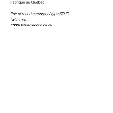
Fabriqué au Québec.
Pair of round earrings of type STUD
(with rod).
100% Waterproof picture
.
Pewter or stainless steel depending
on the size (diameter Ø) of the
chosen image.
Stainless steel rod.
Glass cabochon. Sustainability is
guaranteed.
Hypoallergenic, nickel free, lead
free, cadmium free.
Image protected from u.v. of the sun.
Made in Quebec.
Informations!
Pour visualiser les tailles d'articles,