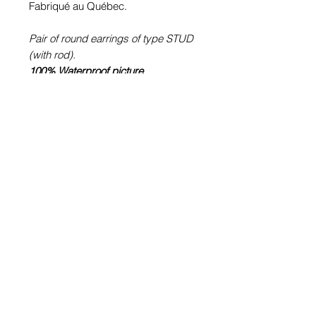
Fabriqué au Québec.
Pair of round earrings of type STUD
(with rod).
100% Waterproof picture
.
Pewter or stainless steel depending
on the size (diameter Ø) of the
chosen image.
Stainless steel rod.
Glass cabochon. Sustainability is
guaranteed.
Hypoallergenic, nickel free, lead
free, cadmium free.
Image protected from u.v. of the sun.
Made in Quebec.
Informations!
Pour visualiser les tailles d'articles,