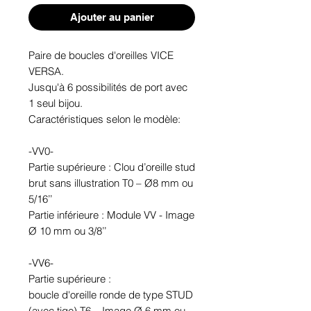
Ajouter au panier
Paire de boucles d'oreilles VICE
VERSA.
Jusqu'à 6 possibilités de port avec
1 seul bijou.
Caractéristiques selon le modèle:
-VV0-
Partie supérieure : Clou d’oreille stud
brut sans illustration T0 – Ø8 mm ou
5/16’’
Partie inférieure : Module VV - Image
Ø 10 mm ou 3/8’’
-VV6-
Partie supérieure :
boucle d'oreille ronde de type STUD
(avec tige) T6 – Image Ø 6 mm ou