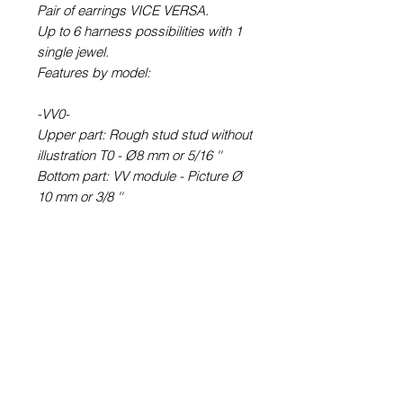
Pair of earrings VICE VERSA.
Up to 6 harness possibilities with 1
single jewel.
Features by model:
-VV0-
Upper part: Rough stud stud without
illustration T0 - Ø8 mm or 5/16 ''
Bottom part: VV module - Picture Ø
10 mm or 3/8 ''
-VV6-
Upper part: round earring STUD
type (with rod) T6 - Picture Ø 6 mm
or ¼ ''
Bottom part: VV module - Picture Ø
10 mm or 3/8 ''
-VV60-