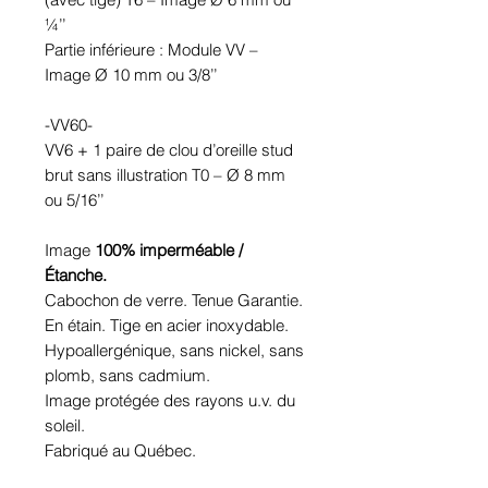
¼’’
Partie inférieure : Module VV –
Image Ø 10 mm ou 3/8’’
-VV60-
VV6 + 1 paire de clou d’oreille stud
brut sans illustration T0 – Ø 8 mm
ou 5/16’’
Image
100% imperméable /
Étanche.
Cabochon de verre. Tenue Garantie.
En étain. Tige en acier inoxydable.
Hypoallergénique, sans nickel, sans
plomb, sans cadmium.
Image protégée des rayons u.v. du
soleil.
Fabriqué au Québec.