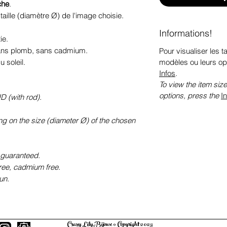
che
.
taille (diamètre Ø) de l'image choisie.
Informations!
ie.
sans plomb, sans cadmium.
Pour visualiser les ta
modèles ou leurs op
 soleil.
Infos
.
To view the item size
options, press the
I
D (with rod).
ng on the size (diameter Ø) of the chosen
 guaranteed.
free, cadmium free.
un.
Crazy Lily Bijoux © Copyright 2023