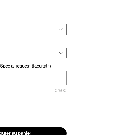
pecial request (facultatif)
0/500
outer au panier