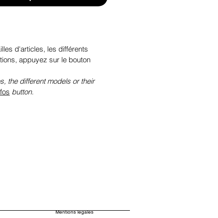
illes d'articles, les différents
tions, appuyez sur le bouton
s, the different models or their
nfos
button.
Mentions légales