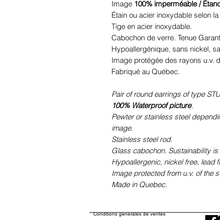
Image
100% imperméable / Étan
Étain ou acier inoxydable selon la 
Tige en acier inoxydable.
Cabochon de verre. Tenue Garant
Hypoallergénique, sans nickel, 
Image protégée des rayons u.v. du
Fabriqué au Québec.
Pair of round earrings of type STU
100% Waterproof picture
.
Pewter or stainless steel dependi
image.
Stainless steel rod.
Glass cabochon. Sustainability is
Hypoallergenic, nickel free, lead 
Image protected from u.v. of the s
Made in Quebec.
Conditions générales de ventes