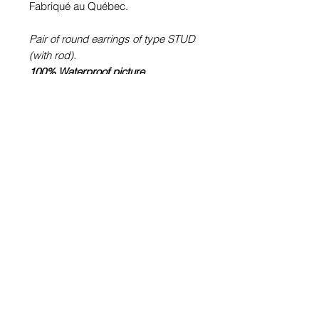
Fabriqué au Québec.
Pair of round earrings of type STUD
(with rod).
100% Waterproof picture
.
Pewter or stainless steel depending
on the size (diameter Ø) of the
chosen image.
Stainless steel rod.
Glass cabochon. Sustainability is
guaranteed.
Hypoallergenic, nickel free, lead
free, cadmium free.
Image protected from u.v. of the sun.
Made in Quebec.
Informations!
Pour visualiser les tailles d'articles,