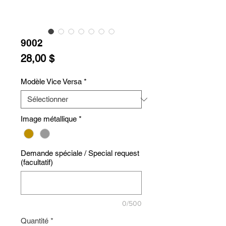
9002
Prix
28,00 $
Modèle Vice Versa
*
Image métallique
*
Demande spéciale / Special request
(facultatif)
0/500
Quantité
*