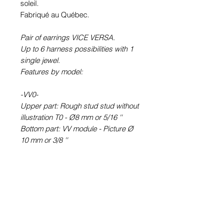
soleil.
Fabriqué au Québec.
Pair of earrings VICE VERSA.
Up to 6 harness possibilities with 1
single jewel.
Features by model:
-VV0-
Upper part: Rough stud stud without
illustration T0 - Ø8 mm or 5/16 ''
Bottom part: VV module - Picture Ø
10 mm or 3/8 ''
-VV6-
Upper part: round earring STUD
type (with rod) T6 - Picture Ø 6 mm
or ¼ ''
Bottom part: VV module - Picture Ø
10 mm or 3/8 ''