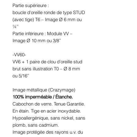
Partie supérieure :
boucle d'oreille ronde de type STUD
(avec tige) T6 – Image Ø 6 mm ou
¼’’
Partie inférieure : Module VV –
Image Ø 10 mm ou 3/8’’
-VV60-
VV6 + 1 paire de clou d’oreille stud
brut sans illustration T0 – Ø 8 mm
ou 5/16’’
Image métallique (Crazymage)
100% imperméable / Étanche.
Cabochon de verre. Tenue Garantie.
En étain. Tige en acier inoxydable.
Hypoallergénique, sans nickel, sans
plomb, sans cadmium.
Image protégée des rayons u.v. du