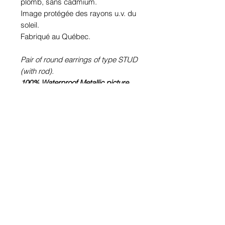
plomb, sans cadmium.
Image protégée des rayons u.v. du
soleil.
Fabriqué au Québec.
Pair of round earrings of type STUD
(with rod).
100% Waterproof Metallic picture
(Crazymage).
Pewter or stainless steel depending
on the size (diameter Ø) of the
chosen image.
Stainless steel rod.
Glass cabochon. Sustainability is
guaranteed.
Hypoallergenic, nickel free, lead
free, cadmium free.
Image protected from u.v. of the sun.
Made in Quebec.