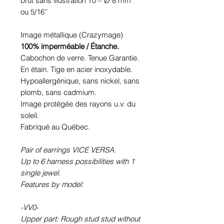
brut sans illustration T0 – Ø 8 mm
ou 5/16’’
Image métallique (Crazymage)
100% imperméable / Étanche.
Cabochon de verre. Tenue Garantie.
En étain. Tige en acier inoxydable.
Hypoallergénique, sans nickel, sans
plomb, sans cadmium.
Image protégée des rayons u.v. du
soleil.
Fabriqué au Québec.
Pair of earrings VICE VERSA.
Up to 6 harness possibilities with 1
single jewel.
Features by model:
-VV0-
Upper part: Rough stud stud without