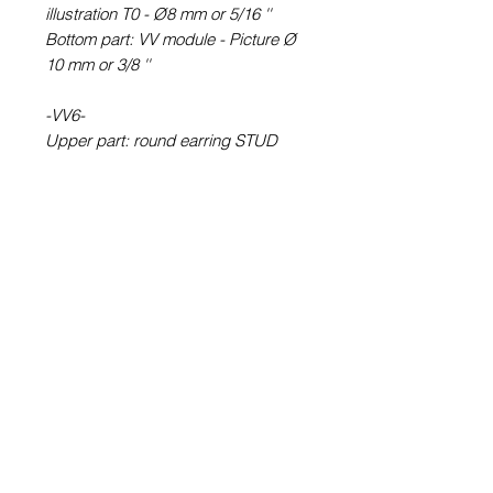
illustration T0 - Ø8 mm or 5/16 ''
Bottom part: VV module - Picture Ø
10 mm or 3/8 ''
-VV6-
Upper part: round earring STUD
type (with rod) T6 - Picture Ø 6 mm
or ¼ ''
Bottom part: VV module - Picture Ø
10 mm or 3/8 ''
-VV60-
VV6 + 1 pair of stud stud raw
without illustration T0 - Ø 8 mm or
5/16 ''
100% Waterproof Metallic picture
(Crazymage).
Glass cabochon. Sustainability is