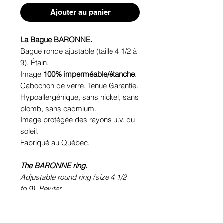
Ajouter au panier
La Bague BARONNE.
Bague ronde ajustable (taille 4 1/2 à
9). Étain.
Image
100% imperméable/étanche
.
Cabochon de verre. Tenue Garantie.
Hypoallergénique, sans nickel, sans
plomb, sans cadmium.
Image protégée des rayons u.v. du
soleil.
Fabriqué au Québec.
The BARONNE ring.
Adjustable round ring (size 4 1/2
to 9). Pewter.
100% waterproof picture.
Glass cabochon. Sustainability is
guaranteed.