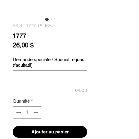
SKU : 1777-T6-J6S
1777
Prix
26,00 $
Demande spéciale / Special request
(facultatif)
0/500
Quantité
*
Ajouter au panier