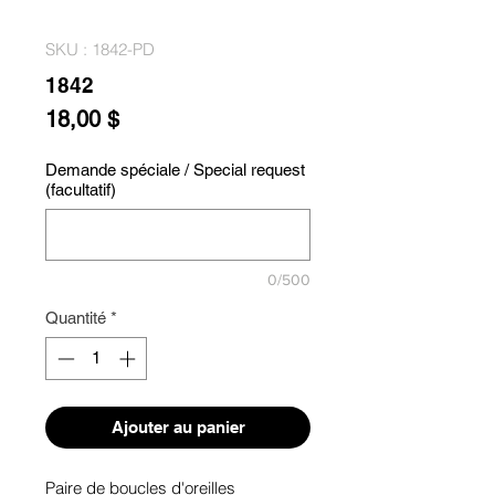
SKU : 1842-PD
1842
Prix
18,00 $
Demande spéciale / Special request
(facultatif)
0/500
Quantité
*
Ajouter au panier
Paire de boucles d'oreilles