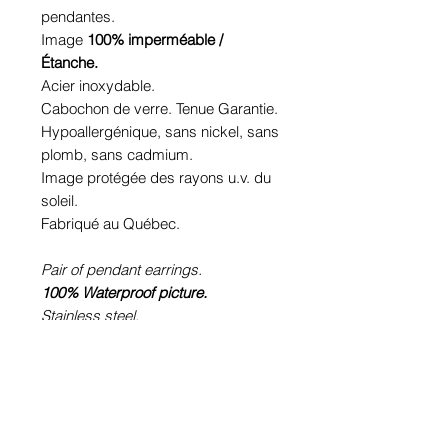
pendantes.
Image
100% imperméable /
Étanche.
Acier inoxydable.
Cabochon de verre. Tenue Garantie.
Hypoallergénique, sans nickel, sans
plomb, sans cadmium.
Image protégée des rayons u.v. du
soleil.
Fabriqué au Québec.
Pair of pendant earrings.
100% Waterproof picture.
Stainless steel.
Glass cabochon. Sustainability is
guaranteed.
Hypoallergenic, nickel free, lead
free, cadmium free.
Image protected from u.v. of the sun.