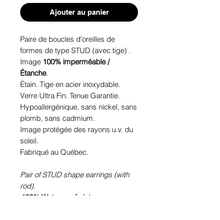
Ajouter au panier
Paire de boucles d'oreilles de
formes de type STUD (avec tige) .
Image
100% imperméable /
Étanche
.
Étain. Tige en acier inoxydable.
Verre Ultra Fin. Tenue Garantie.
Hypoallergénique, sans nickel, sans
plomb, sans cadmium.
Image protégée des rayons u.v. du
soleil.
Fabriqué au Québec.
Pair of STUD shape earrings (with
rod).
100% Waterproof picture
.
Pewter. Stainless steel rod.
Ultra-thin glass. Sustainability is