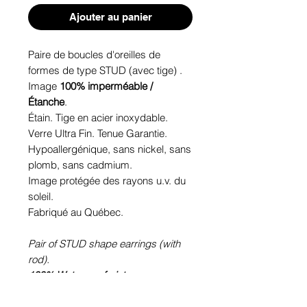
Ajouter au panier
Paire de boucles d'oreilles de
formes de type STUD (avec tige) .
Image
100% imperméable /
Étanche
.
Étain. Tige en acier inoxydable.
Verre Ultra Fin. Tenue Garantie.
Hypoallergénique, sans nickel, sans
plomb, sans cadmium.
Image protégée des rayons u.v. du
soleil.
Fabriqué au Québec.
Pair of STUD shape earrings (with
rod).
100% Waterproof picture
.
Pewter. Stainless steel rod.
Ultra-thin glass. Sustainability is