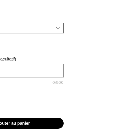
cultatif)
0/500
outer au panier