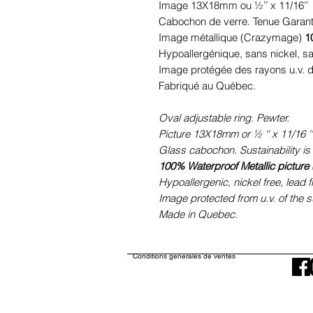
Image 13X18mm ou ½’’ x 11/16’’
Cabochon de verre. Tenue Garant
Image métallique (Crazymage)
1
Hypoallergénique, sans nickel, 
Image protégée des rayons u.v. du
Fabriqué au Québec.
Oval adjustable ring. Pewter.
Picture 13X18mm or ½ '' x 11/16 ''
Glass cabochon. Sustainability is
100% Waterproof Metallic picture
Hypoallergenic, nickel free, lead 
Image protected from u.v. of the s
Made in Quebec.
Conditions générales de ventes