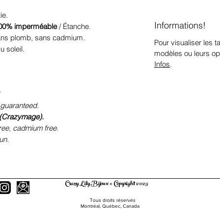
ie.
Informations!
00% imperméable
/ Étanche.
sans plomb, sans cadmium.
Pour visualiser les ta
 soleil.
modèles ou leurs op
Infos
.
 guaranteed.
 (Crazymage).
free, cadmium free.
un.
Crazy Lily Bijoux © Copyright 2023
Tous droits réservés
Montréal, Québec, Canada