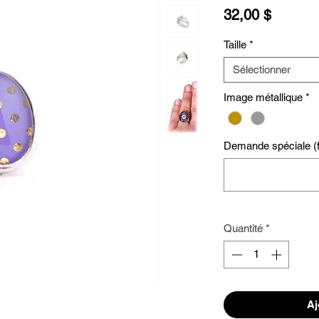
Prix
32,00 $
Taille
*
Sélectionner
Image métallique
*
Demande spéciale (fa
Quantité
*
Aj