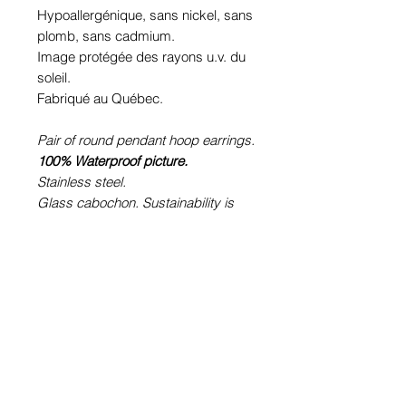
Hypoallergénique, sans nickel, sans
plomb, sans cadmium.
Image protégée des rayons u.v. du
soleil.
Fabriqué au Québec.
Pair of round pendant hoop earrings.
100% Waterproof picture.
Stainless steel.
Glass cabochon. Sustainability is
guaranteed.
Hypoallergenic, nickel free, lead
free, cadmium free.
Image protected from u.v. of the sun.
Made in Quebec.
Informations!
Pour visualiser les tailles d'articles,