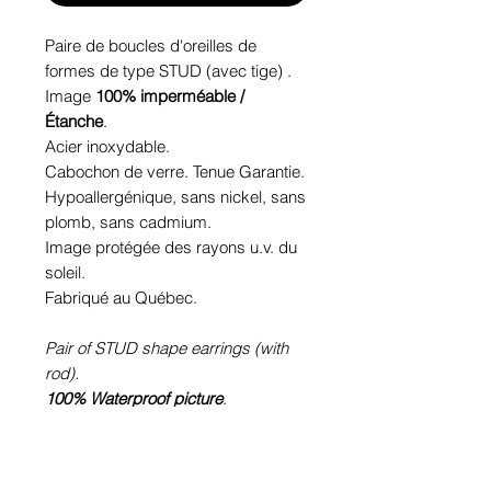
Paire de boucles d'oreilles de
formes de type STUD (avec tige) .
Image
100% imperméable /
Étanche
.
Acier inoxydable.
Cabochon de verre. Tenue Garantie.
Hypoallergénique, sans nickel, sans
plomb, sans cadmium.
Image protégée des rayons u.v. du
soleil.
Fabriqué au Québec.
Pair of STUD shape earrings (with
rod).
100% Waterproof picture
.
Stainless steel.
Glass cabochon. Sustainability is
guaranteed.