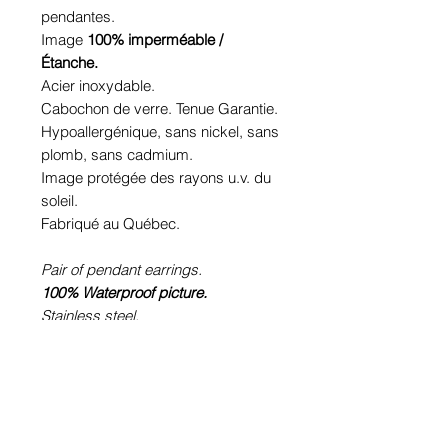
pendantes.
Image
100% imperméable /
Étanche.
Acier inoxydable.
Cabochon de verre. Tenue Garantie.
Hypoallergénique, sans nickel, sans
plomb, sans cadmium.
Image protégée des rayons u.v. du
soleil.
Fabriqué au Québec.
Pair of pendant earrings.
100% Waterproof picture.
Stainless steel.
Glass cabochon. Sustainability is
guaranteed.
Hypoallergenic, nickel free, lead
free, cadmium free.
Image protected from u.v. of the sun.