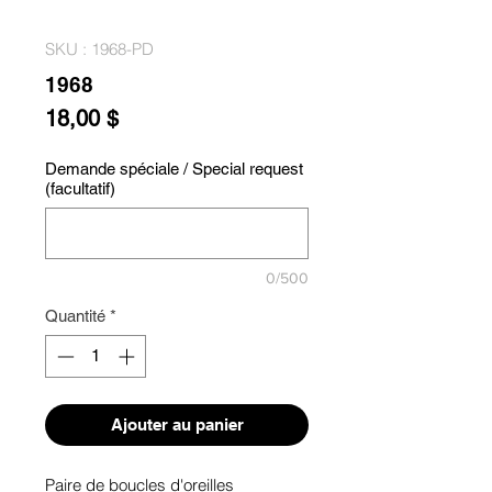
SKU : 1968-PD
1968
Prix
18,00 $
Demande spéciale / Special request
(facultatif)
0/500
Quantité
*
Ajouter au panier
Paire de boucles d'oreilles