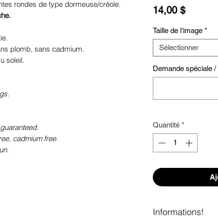
antes rondes de type dormeuse/créole.
Prix
14,00 $
che.
Taille de l'image
*
ie.
Sélectionner
sans plomb, sans cadmium.
 soleil.
Demande spéciale / S
gs.
Quantité
*
 guaranteed.
free, cadmium free.
un.
Aj
Informations!