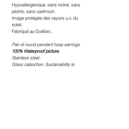
Hypoallergénique, sans nickel, sans
plomb, sans cadmium.
Image protégée des rayons u.v. du
soleil.
Fabriqué au Québec.
Pair of round pendant hoop earrings.
100% Waterproof picture.
Stainless steel.
Glass cabochon. Sustainability is
guaranteed.
Hypoallergenic, nickel free, lead
free, cadmium free.
Image protected from u.v. of the sun.
Made in Quebec.
Informations!
Pour visualiser les tailles d'articles,