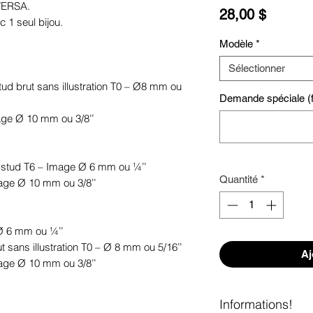
 VERSA.
Prix
28,00 $
c 1 seul bijou.
Modèle
*
Sélectionner
 stud brut sans illustration T0 – Ø8 mm ou
Demande spéciale (fa
mage Ø 10 mm ou 3/8’’
le stud T6 – Image Ø 6 mm ou ¼’’
Quantité
*
mage Ø 10 mm ou 3/8’’
 Ø 6 mm ou ¼’’
ut sans illustration T0 – Ø 8 mm ou 5/16’’
Aj
mage Ø 10 mm ou 3/8’’
Informations!
.