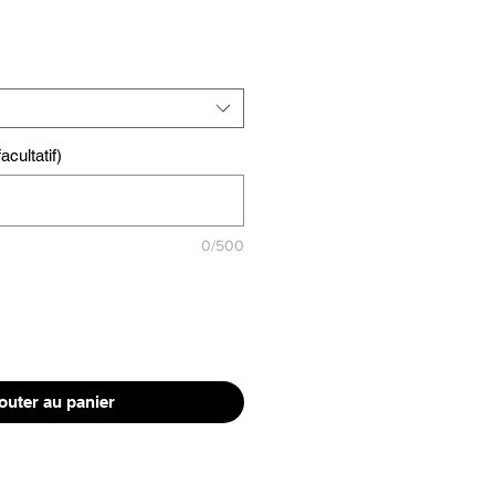
cultatif)
0/500
outer au panier