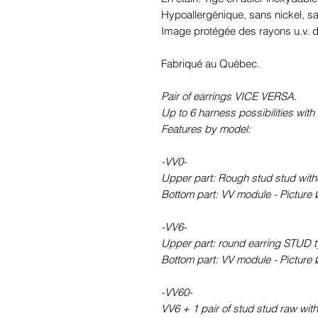
Hypoallergénique, sans nickel, 
Image protégée des rayons u.v. du
Fabriqué au Québec.
Pair of earrings VICE VERSA.
Up to 6 harness possibilities with 
Features by model:
-VV0-
Upper part: Rough stud stud withou
Bottom part: VV module - Picture 
-VV6-
Upper part: round earring STUD ty
Bottom part: VV module - Picture 
-VV60-
VV6 + 1 pair of stud stud raw witho