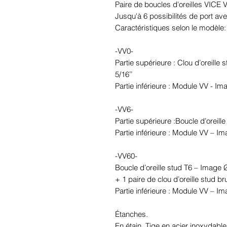
Paire de boucles d'oreilles VICE
Jusqu'à 6 possibilités de port ave
Caractéristiques selon le modèle:
-VV0-
Partie supérieure : Clou d’oreille
5/16’’
Partie inférieure : Module VV - I
-VV6-
Partie supérieure :Boucle d’oreil
Partie inférieure : Module VV – I
-VV60-
Boucle d’oreille stud T6 – Image
+ 1 paire de clou d’oreille stud br
Partie inférieure : Module VV – I
Étanches.
En étain. Tige en acier inoxydable