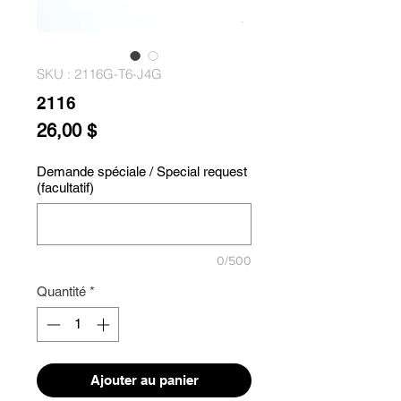
SKU : 2116G-T6-J4G
2116
Prix
26,00 $
Demande spéciale / Special request
(facultatif)
0/500
Quantité
*
Ajouter au panier