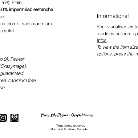
 à 9). Étain.
00% imperméable/étanche
.
Informations!
ie.
sans plomb, sans cadmium.
Pour visualiser les ta
 soleil.
modèles ou leurs op
Infos
.
To view the item size
options, press the
I
o 9). Pewter.
e (Crazymage).
 guaranteed.
free, cadmium free.
un.
Crazy Lily Bijoux © Copyright 2023
Tous droits réservés
Montréal, Québec, Canada