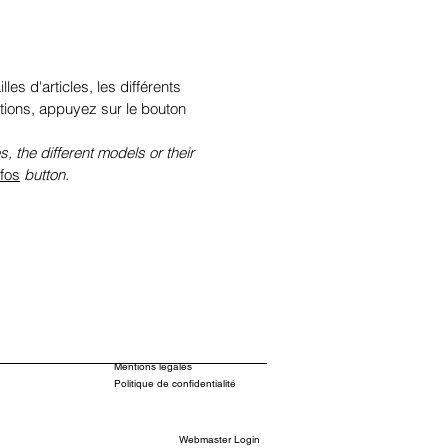
illes d'articles, les différents
tions, appuyez sur le bouton
s, the different models or their
nfos
button.
Mentions légales
Politique de confidentialité
Webmaster Login