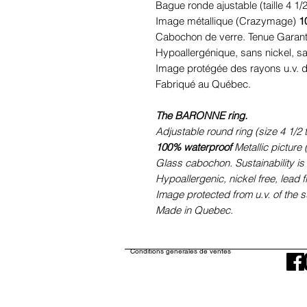
Bague ronde ajustable (taille 4 1/2
Image métallique (Crazymage)
1
Cabochon de verre. Tenue Garant
Hypoallergénique, sans nickel, 
Image protégée des rayons u.v. du
Fabriqué au Québec.
The BARONNE ring.
Adjustable round ring (size 4 1/2 t
100% waterproof
Metallic pictur
Glass cabochon. Sustainability is
Hypoallergenic, nickel free, lead 
Image protected from u.v. of the s
Made in Quebec.
Conditions générales de ventes