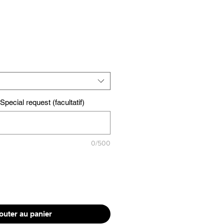
pecial request (facultatif)
0/500
outer au panier