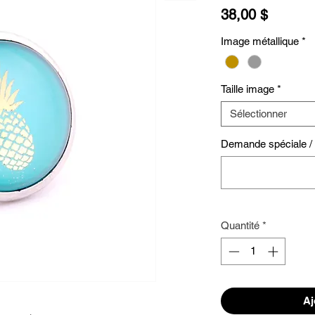
Prix
38,00 $
Image métallique
*
Taille image
*
Sélectionner
Demande spéciale / S
Quantité
*
Aj