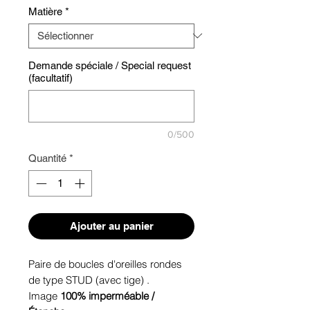
Matière
*
Demande spéciale / Special request
(facultatif)
0/500
Quantité
*
Ajouter au panier
Paire de boucles d'oreilles rondes
de type STUD (avec tige) .
Image
100% imperméable /