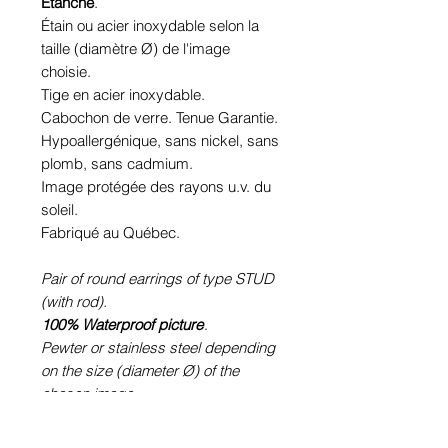
Étanche
.
Étain ou acier inoxydable selon la
taille (diamètre Ø) de l'image
choisie.
Tige en acier inoxydable.
Cabochon de verre. Tenue Garantie.
Hypoallergénique, sans nickel, sans
plomb, sans cadmium.
Image protégée des rayons u.v. du
soleil.
Fabriqué au Québec.
Pair of round earrings of type STUD
(with rod).
100% Waterproof picture
.
Pewter or stainless steel depending
on the size (diameter Ø) of the
chosen image.
Stainless steel rod.
Glass cabochon. Sustainability is