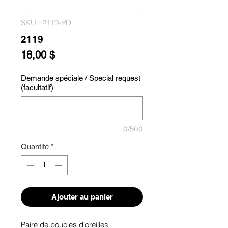
SKU : 2119-PD
2119
Prix
18,00 $
Demande spéciale / Special request
(facultatif)
0/500
Quantité
*
Ajouter au panier
Paire de boucles d'oreilles