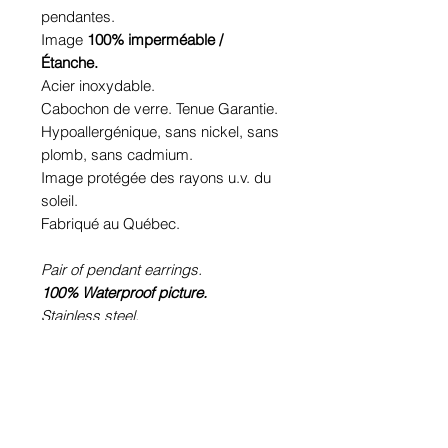
pendantes.
Image
100% imperméable /
Étanche.
Acier inoxydable.
Cabochon de verre. Tenue Garantie.
Hypoallergénique, sans nickel, sans
plomb, sans cadmium.
Image protégée des rayons u.v. du
soleil.
Fabriqué au Québec.
Pair of pendant earrings.
100% Waterproof picture.
Stainless steel.
Glass cabochon. Sustainability is
guaranteed.
Hypoallergenic, nickel free, lead
free, cadmium free.
Image protected from u.v. of the sun.