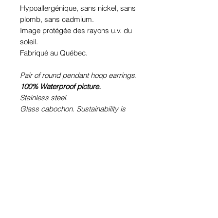
Hypoallergénique, sans nickel, sans
plomb, sans cadmium.
Image protégée des rayons u.v. du
soleil.
Fabriqué au Québec.
Pair of round pendant hoop earrings.
100% Waterproof picture.
Stainless steel.
Glass cabochon. Sustainability is
guaranteed.
Hypoallergenic, nickel free, lead
free, cadmium free.
Image protected from u.v. of the sun.
Made in Quebec.
Informations!
Pour visualiser les tailles d'articles,