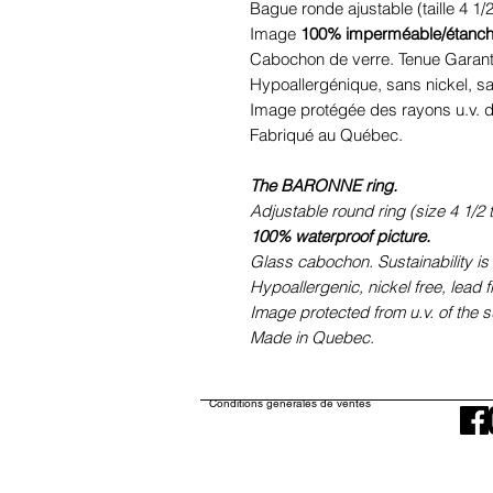
Bague ronde ajustable (taille 4 1/2
Image
100% imperméable/étanc
Cabochon de verre. Tenue Garant
Hypoallergénique, sans nickel, 
Image protégée des rayons u.v. du
Fabriqué au Québec.
The BARONNE ring.
Adjustable round ring (size 4 1/2 t
100% waterproof picture.
Glass cabochon. Sustainability is
Hypoallergenic, nickel free, lead 
Image protected from u.v. of the s
Made in Quebec.
Conditions générales de ventes