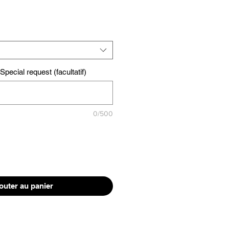
pecial request (facultatif)
0/500
outer au panier