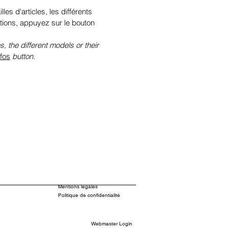
illes d'articles, les différents
tions, appuyez sur le bouton
s, the different models or their
nfos
button.
Mentions légales
Politique de confidentialité
Webmaster Login