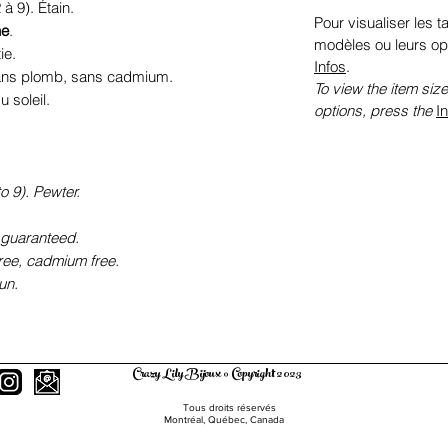
 à 9). Étain.
Pour visualiser les ta
he
.
modèles ou leurs op
ie.
Infos
.
sans plomb, sans cadmium.
To view the item size
 soleil.
options, press the
I
o 9). Pewter.
 guaranteed.
free, cadmium free.
un.
Crazy Lily Bijoux © Copyright 2023
Tous droits réservés
Montréal, Québec, Canada