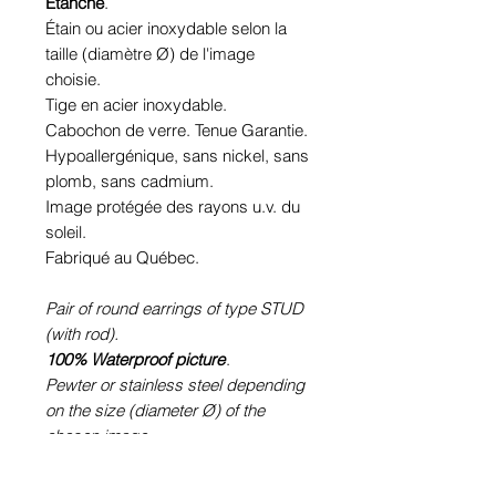
Étanche
.
Étain ou acier inoxydable selon la
taille (diamètre Ø) de l'image
choisie.
Tige en acier inoxydable.
Cabochon de verre. Tenue Garantie.
Hypoallergénique, sans nickel, sans
plomb, sans cadmium.
Image protégée des rayons u.v. du
soleil.
Fabriqué au Québec.
Pair of round earrings of type STUD
(with rod).
100% Waterproof picture
.
Pewter or stainless steel depending
on the size (diameter Ø) of the
chosen image.
Stainless steel rod.
Glass cabochon. Sustainability is