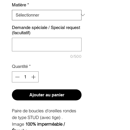
Matière
*
Demande spéciale / Special request
(facultatif)
0/500
Quantité
*
Ajouter au panier
Paire de boucles d'oreilles rondes
de type STUD (avec tige) .
Image
100% imperméable /