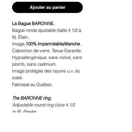
Ajouter au panier
La Bague BARONNE.
Bague ronde ajustable (taille 4 1/2 à
9). Étain.
Image
100% imperméable/étanche
.
Cabochon de verre. Tenue Garantie.
Hypoallergénique, sans nickel, sans
plomb, sans cadmium.
Image protégée des rayons u.v. du
soleil.
Fabriqué au Québec.
The BARONNE ring.
Adjustable round ring (size 4 1/2
to 9). Pewter.
100% waterproof picture.
Glass cabochon. Sustainability is
guaranteed.