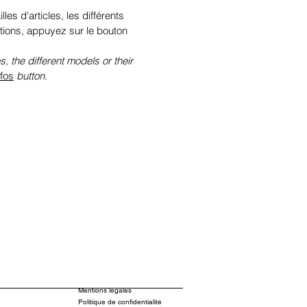
illes d'articles, les différents
tions, appuyez sur le bouton
s, the different models or their
nfos
button.
Mentions légales
Politique de confidentialité