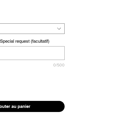
pecial request (facultatif)
0/500
outer au panier