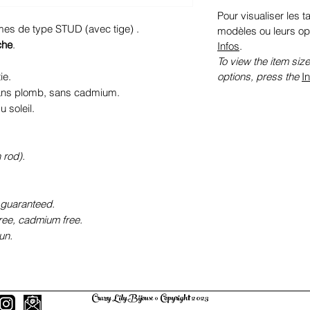
Pour visualiser les ta
rmes de type STUD (avec tige) .
modèles ou leurs op
che
.
Infos
.
To view the item size
options, press the
I
ie.
sans plomb, sans cadmium.
 soleil.
 rod).
 guaranteed.
free, cadmium free.
un.
Crazy Lily Bijoux © Copyright 2023