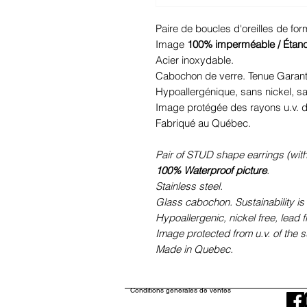
Paire de boucles d'oreilles de fo
Image
100% imperméable / Étan
Acier inoxydable.
Cabochon de verre. Tenue Garant
Hypoallergénique, sans nickel, 
Image protégée des rayons u.v. du
Fabriqué au Québec.
Pair of STUD shape earrings (with
100% Waterproof picture
.
Stainless steel.
Glass cabochon. Sustainability is
Hypoallergenic, nickel free, lead 
Image protected from u.v. of the s
Made in Quebec.
Conditions générales de ventes