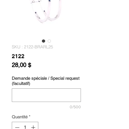
SKU : 2122-BRARL25
2122
Prix
28,00 $
Demande spéciale / Special request
(facultatif)
0/500
Quantité
*