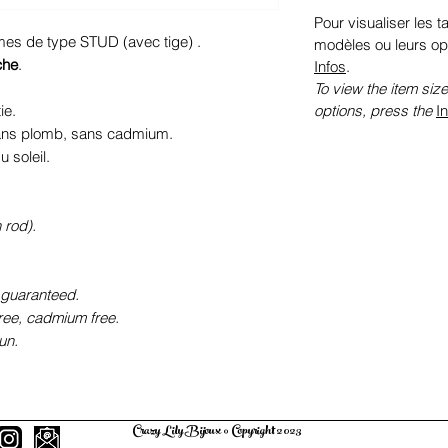
Pour visualiser les ta
rmes de type STUD (avec tige) .
modèles ou leurs op
che
.
Infos
.
To view the item size
options, press the
I
ie.
sans plomb, sans cadmium.
 soleil.
 rod).
 guaranteed.
free, cadmium free.
un.
Crazy Lily Bijoux © Copyright 2023