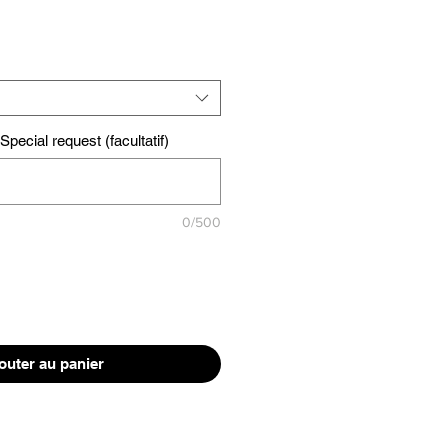
pecial request (facultatif)
0/500
outer au panier