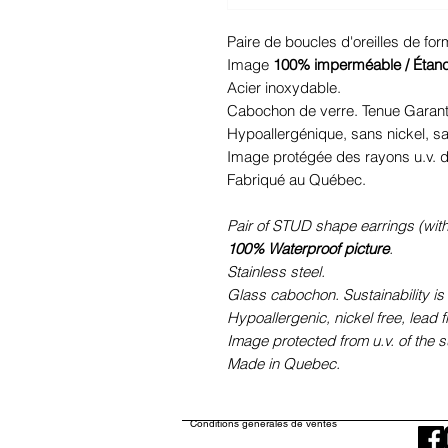
Paire de boucles d'oreilles de fo
Image
100% imperméable / Étan
Acier inoxydable.
Cabochon de verre. Tenue Garant
Hypoallergénique, sans nickel, 
Image protégée des rayons u.v. du
Fabriqué au Québec.
Pair of STUD shape earrings (with
100% Waterproof picture
.
Stainless steel.
Glass cabochon. Sustainability is
Hypoallergenic, nickel free, lead 
Image protected from u.v. of the s
Made in Quebec.
Conditions générales de ventes