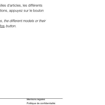
illes d'articles, les différents
tions, appuyez sur le bouton
s, the different models or their
nfos
button.
Mentions légales
Politique de confidentialité