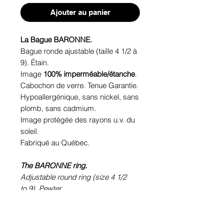
Ajouter au panier
La Bague BARONNE.
Bague ronde ajustable (taille 4 1/2 à
9). Étain.
Image
100% imperméable/étanche
.
Cabochon de verre. Tenue Garantie.
Hypoallergénique, sans nickel, sans
plomb, sans cadmium.
Image protégée des rayons u.v. du
soleil.
Fabriqué au Québec.
The BARONNE ring.
Adjustable round ring (size 4 1/2
to 9). Pewter.
100% waterproof picture.
Glass cabochon. Sustainability is
guaranteed.