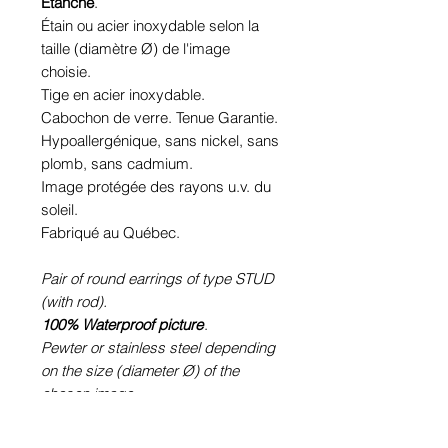
Étanche
.
Étain ou acier inoxydable selon la
taille (diamètre Ø) de l'image
choisie.
Tige en acier inoxydable.
Cabochon de verre. Tenue Garantie.
Hypoallergénique, sans nickel, sans
plomb, sans cadmium.
Image protégée des rayons u.v. du
soleil.
Fabriqué au Québec.
Pair of round earrings of type STUD
(with rod).
100% Waterproof picture
.
Pewter or stainless steel depending
on the size (diameter Ø) of the
chosen image.
Stainless steel rod.
Glass cabochon. Sustainability is