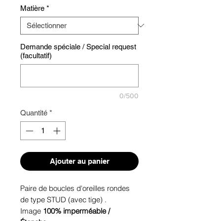
Matière
*
Demande spéciale / Special request
(facultatif)
0/500
Quantité
*
Ajouter au panier
Paire de boucles d'oreilles rondes
de type STUD (avec tige) .
Image
100% imperméable /