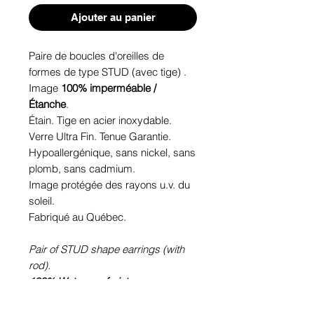
Ajouter au panier
Paire de boucles d'oreilles de
formes de type STUD (avec tige) .
Image
100% imperméable /
Étanche
.
Étain. Tige en acier inoxydable.
Verre Ultra Fin. Tenue Garantie.
Hypoallergénique, sans nickel, sans
plomb, sans cadmium.
Image protégée des rayons u.v. du
soleil.
Fabriqué au Québec.
Pair of STUD shape earrings (with
rod).
100% Waterproof picture
.
Pewter. Stainless steel rod.
Ultra-thin glass. Sustainability is