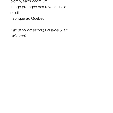
plomb, sans cadmium.
Image protégée des rayons u.v. du
soleil.
Fabriqué au Québec.
Pair of round earrings of type STUD
(with rod).
100% Waterproof picture
.
Pewter or stainless steel according
to choice. Plated KARA or not
according to the choice.
Stainless steel rod.
Glass cabochon. Sustainability is
guaranteed.
Hypoallergenic, nickel free, lead
free, cadmium free.
Image protected from u.v. of the sun.
Made in Quebec.