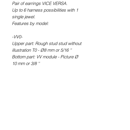
Pair of earrings VICE VERSA.
Up to 6 harness possibilities with 1
single jewel.
Features by model:
-VV0-
Upper part: Rough stud stud without
illustration T0 - Ø8 mm or 5/16 ''
Bottom part: VV module - Picture Ø
10 mm or 3/8 ''
-VV6-
Upper part: round earring STUD
type (with rod) T6 - Picture Ø 6 mm
or ¼ ''
Bottom part: VV module - Picture Ø
10 mm or 3/8 ''
-VV60-