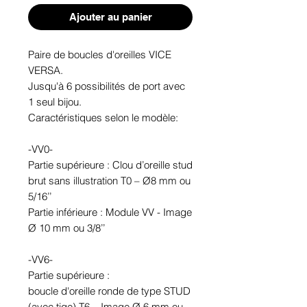
Ajouter au panier
Paire de boucles d'oreilles VICE
VERSA.
Jusqu'à 6 possibilités de port avec
1 seul bijou.
Caractéristiques selon le modèle:
-VV0-
Partie supérieure : Clou d’oreille stud
brut sans illustration T0 – Ø8 mm ou
5/16’’
Partie inférieure : Module VV - Image
Ø 10 mm ou 3/8’’
-VV6-
Partie supérieure :
boucle d'oreille ronde de type STUD
(avec tige) T6 – Image Ø 6 mm ou