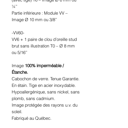
¼’’
Partie inférieure : Module VV –
Image Ø 10 mm ou 3/8’’
-VV60-
VV6 + 1 paire de clou d’oreille stud
brut sans illustration T0 – Ø 8 mm
ou 5/16’’
Image
100% imperméable /
Étanche.
Cabochon de verre. Tenue Garantie.
En étain. Tige en acier inoxydable.
Hypoallergénique, sans nickel, sans
plomb, sans cadmium.
Image protégée des rayons u.v. du
soleil.
Fabriqué au Québec.