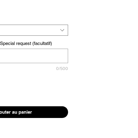
pecial request (facultatif)
0/500
outer au panier