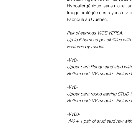
Hypoallergénique, sans nickel, 
Image protégée des rayons u.v. du
Fabriqué au Québec.
Pair of earrings VICE VERSA.
Up to 6 harness possibilities with 
Features by model:
-VV0-
Upper part: Rough stud stud withou
Bottom part: VV module - Picture 
-VV6-
Upper part: round earring STUD ty
Bottom part: VV module - Picture 
-VV60-
VV6 + 1 pair of stud stud raw witho