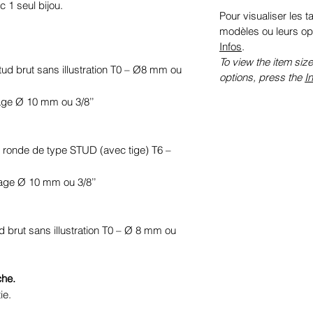
c 1 seul bijou.
Pour visualiser les ta
modèles ou leurs op
Infos
.
To view the item size
 stud brut sans illustration T0 – Ø8 mm ou
options, press the
In
mage Ø 10 mm ou 3/8’’
le ronde de type STUD (avec tige) T6 –
mage Ø 10 mm ou 3/8’’
ud brut sans illustration T0 – Ø 8 mm ou
che.
ie.
.