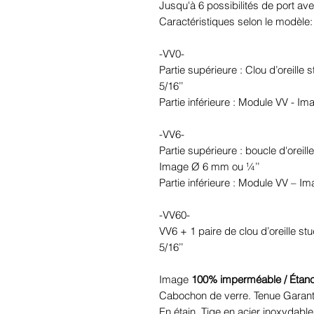
Jusqu'à 6 possibilités de port ave
Caractéristiques selon le modèle:
-VV0-
Partie supérieure : Clou d’oreille
5/16’’
Partie inférieure : Module VV - I
-VV6-
Partie supérieure : boucle d'oreil
Image Ø 6 mm ou ¼’’
Partie inférieure : Module VV – I
-VV60-
VV6 + 1 paire de clou d’oreille st
5/16’’
Image
100% imperméable / Étan
Cabochon de verre. Tenue Garant
En étain. Tige en acier inoxydable