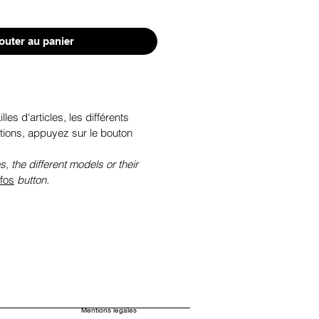
outer au panier
illes d'articles, les différents
tions, appuyez sur le bouton
s, the different models or their
nfos
button.
Mentions légales