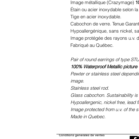
Image métallique (Crazymage)
1
Étain ou acier inoxydable selon la 
Tige en acier inoxydable.
Cabochon de verre. Tenue Garant
Hypoallergénique, sans nickel, 
Image protégée des rayons u.v. du
Fabriqué au Québec.
Pair of round earrings of type STU
100% Waterproof Metallic picture
Pewter or stainless steel dependi
image.
Stainless steel rod.
Glass cabochon. Sustainability is
Hypoallergenic, nickel free, lead 
Image protected from u.v. of the s
Made in Quebec.
Conditions générales de ventes