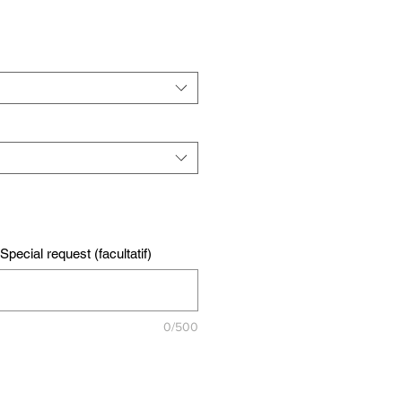
pecial request (facultatif)
0/500