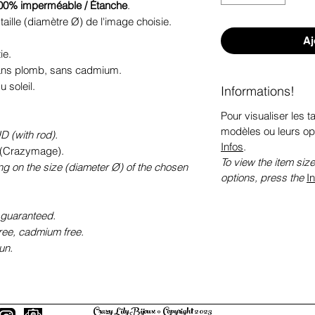
00% imperméable / Étanche
.
taille (diamètre Ø) de l'image choisie.
Aj
ie.
sans plomb, sans cadmium.
 soleil.
Informations!
Pour visualiser les ta
modèles ou leurs op
D (with rod).
Infos
.
(Crazymage).
To view the item size
ng on the size (diameter Ø) of the chosen
options, press the
I
 guaranteed.
free, cadmium free.
un.
Crazy Lily Bijoux © Copyright 2023