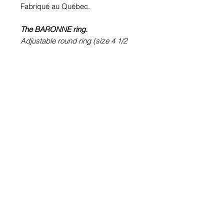
Fabriqué au Québec.
The BARONNE ring.
Adjustable round ring (size 4 1/2
to 9). Pewter.Plated KARA or not
according to the choice.
100% waterproof
Metallic picture
(Crazymage).
Glass cabochon. Sustainability is
guaranteed.
Hypoallergenic, nickel free, lead
free, cadmium free.
Image protected from u.v. of the sun.
Made in Quebec.
Informations!
Pour visualiser les tailles d'articles,
les différents modèles ou leurs