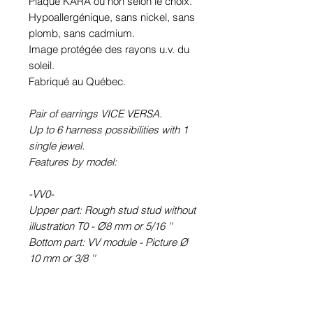
Plaqué KARA ou non selon le choix.
Hypoallergénique, sans nickel, sans
plomb, sans cadmium.
Image protégée des rayons u.v. du
soleil.
Fabriqué au Québec.
Pair of earrings VICE VERSA.
Up to 6 harness possibilities with 1
single jewel.
Features by model:
-VV0-
Upper part: Rough stud stud without
illustration T0 - Ø8 mm or 5/16 ''
Bottom part: VV module - Picture Ø
10 mm or 3/8 ''
-VV6-
Upper part: round earring STUD