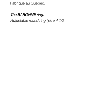
Fabriqué au Québec.
The BARONNE ring.
Adjustable round ring (size 4 1/2
to 9). Pewter.Plated KARA or not
according to the choice.
100% waterproof
Metallic picture
(Crazymage).
Glass cabochon. Sustainability is
guaranteed.
Hypoallergenic, nickel free, lead
free, cadmium free.
Image protected from u.v. of the sun.
Made in Quebec.
Informations!
Pour visualiser les tailles d'articles,
les différents modèles ou leurs