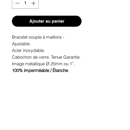
Ajouter au panier
Bracelet souple à maillons -
Ajustable.
Acier inoxydable.
Cabochon de verre. Tenue Garantie.
Image métallique Ø 25mm ou 1’’,
100% imperméable / Étanche
.
Hypoallergénique, sans nickel, sans
plomb, sans cadmium.
Image protégée des rayons u.v. du
soleil.
Fabriqué au Québec.
Informations!