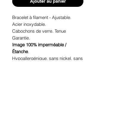
Ajouter au panier
Bracelet à filament - Ajustable.
Acier inoxydable.
Cabochons de verre. Tenue
Garantie.
Image 100% imperméable /
Étanche
.
Hypoallergénique, sans nickel, sans
plomb, sans cadmium.
Image protégée des rayons u.v. du
soleil.
Fabriqué au Québec.
Informations!
Pour visualiser les tailles d'articles,
les différents modèles ou leurs
options, appuyez sur le bouton
Infos