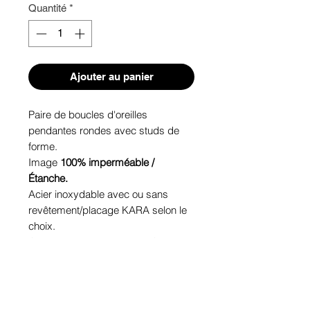
Quantité
*
Ajouter au panier
Paire de boucles d'oreilles
pendantes rondes avec studs de
forme.
Image
100% imperméable /
Étanche.
Acier inoxydable avec ou sans
revêtement/placage KARA selon le
choix.
Cabochon de verre. Tenue Garantie.
Hypoallergénique, sans nickel (sauf
avec revêtement/placage KARA),
sans plomb, sans cadmium.
Image protégée des rayons u.v. du