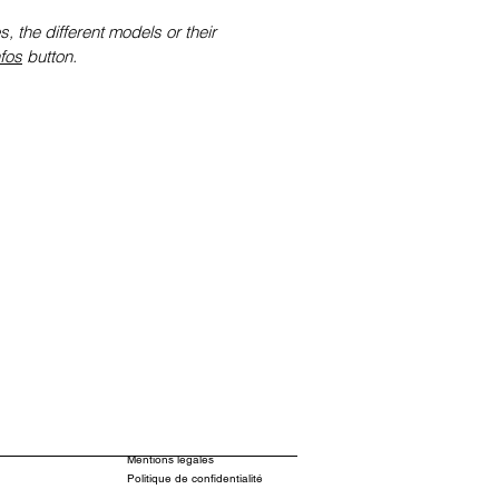
s, the different models or their
nfos
button.
Mentions légales
Politique de confidentialité