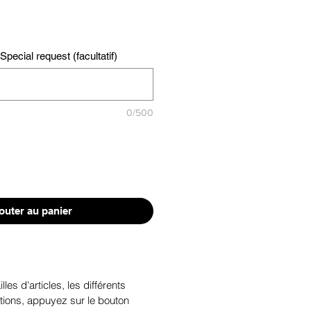
pecial request (facultatif)
0/500
outer au panier
illes d'articles, les différents
tions, appuyez sur le bouton