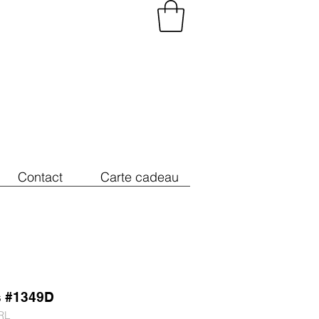
Contact
Carte cadeau
s #1349D
RL