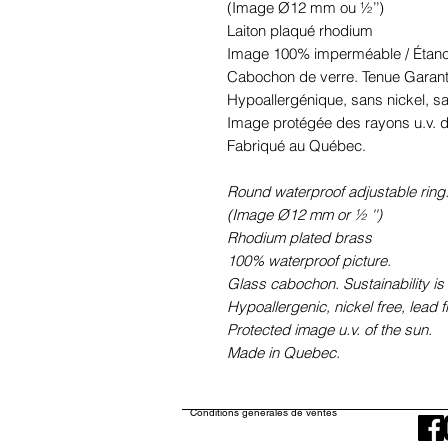
(Image Ø12 mm ou ½’’)
Laiton plaqué rhodium
Image 100% imperméable / Étanc
Cabochon de verre. Tenue Garant
Hypoallergénique, sans nickel, 
Image protégée des rayons u.v. du
Fabriqué au Québec.
Round waterproof adjustable ring.
(Image Ø12 mm or ½ '')
Rhodium plated brass
100% waterproof picture.
Glass cabochon. Sustainability is
Hypoallergenic, nickel free, lead 
Protected image u.v. of the sun.
Made in Quebec.
Conditions générales de ventes