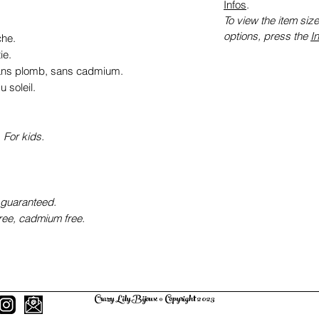
Infos
.
To view the item size
options, press the
I
he.
ie.
sans plomb, sans cadmium.
 soleil.
 For kids.
 guaranteed.
free, cadmium free.
Crazy Lily Bijoux © Copyright 2023