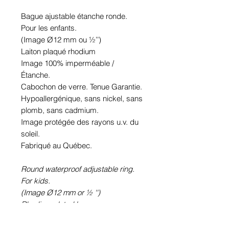
Bague ajustable étanche ronde.
Pour les enfants.
(Image Ø12 mm ou ½’’)
Laiton plaqué rhodium
Image 100% imperméable /
Étanche.
Cabochon de verre. Tenue Garantie.
Hypoallergénique, sans nickel, sans
plomb, sans cadmium.
Image protégée des rayons u.v. du
soleil.
Fabriqué au Québec.
Round waterproof adjustable ring.
For kids.
(Image Ø12 mm or ½ '')
Rhodium plated brass
100% waterproof picture.
Glass cabochon. Sustainability is