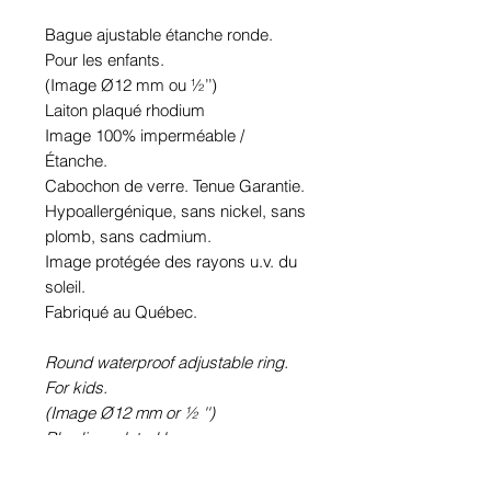
Bague ajustable étanche ronde.
Pour les enfants.
(Image Ø12 mm ou ½’’)
Laiton plaqué rhodium
Image 100% imperméable /
Étanche.
Cabochon de verre. Tenue Garantie.
Hypoallergénique, sans nickel, sans
plomb, sans cadmium.
Image protégée des rayons u.v. du
soleil.
Fabriqué au Québec.
Round waterproof adjustable ring.
For kids.
(Image Ø12 mm or ½ '')
Rhodium plated brass
100% waterproof picture.
Glass cabochon. Sustainability is