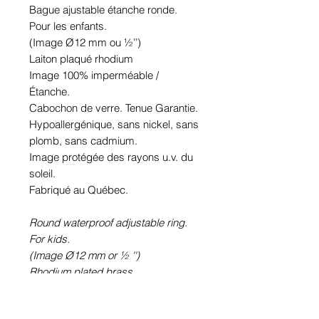
Bague ajustable étanche ronde.
Pour les enfants.
(Image Ø12 mm ou ½’’)
Laiton plaqué rhodium
Image 100% imperméable /
Étanche.
Cabochon de verre. Tenue Garantie.
Hypoallergénique, sans nickel, sans
plomb, sans cadmium.
Image protégée des rayons u.v. du
soleil.
Fabriqué au Québec.
Round waterproof adjustable ring.
For kids.
(Image Ø12 mm or ½ '')
Rhodium plated brass
100% waterproof picture.
Glass cabochon. Sustainability is